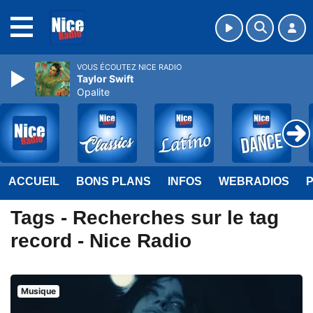
MENU
VOUS ÉCOUTEZ NICE RADIO
Taylor Swift
Opalite
ACCUEIL
BONS PLANS
INFOS
WEBRADIOS
Tags - Recherches sur le tag
record - Nice Radio
Musique