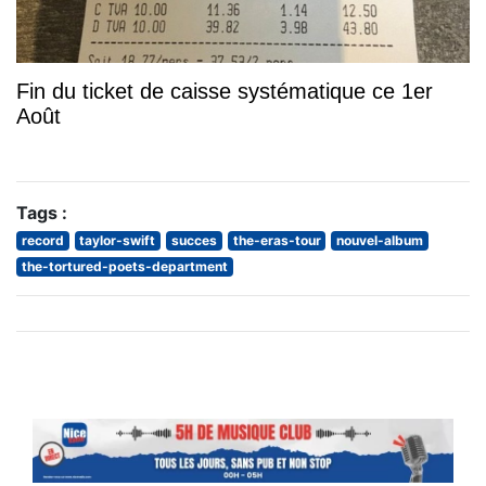
Fin du ticket de caisse systématique ce 1er
Août
Tags :
record
taylor-swift
succes
the-eras-tour
nouvel-album
the-tortured-poets-department