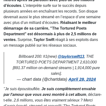
d’écoutes
. L’interprète surfe sur le succès depuis
plusieurs années en enchaînant les records. Son disque
devenait aussi le plus streamé en l’espace d’une semaine
avec plus d’un milliard d’écoutes.
Réalisant le meilleur
démarrage de sa carrière, "The Tortured Poets
Department" est désormais à plus de 2,5 millions de
ventes.
Surprise,
Taylor Swift
réagit à ses exploits dans
un message publié sur les réseaux sociaux.
Billboard 200: #1(new)
@taylorswift13
, THE
TORTURED POETS DEPARTMENT 2,610,000
[891.37 million on-demand streams | 1,914,000 pure
sales].
— chart data (@chartdata)
April 28, 2024
"Je suis époustouflée.
Je suis complètement envahie
par l'amour que vous avez montré à cet album
, déclare-
t-elle.
2,6 millions, vous êtes vraiment sérieux ? Merci
d’avoir écouté, streamé et accueilli ‘The Tortured Poets