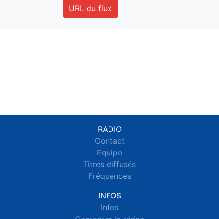
URL du flux
RADIO
Contact
Equipe
Titres diffusés
Fréquences
INFOS
Infos