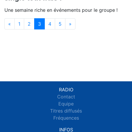
Une semaine riche en événements pour le groupe !
(current)
«
1
2
3
4
5
»
RADIO
Contact
Equipe
Titres diffusés
Fréquences
INFOS