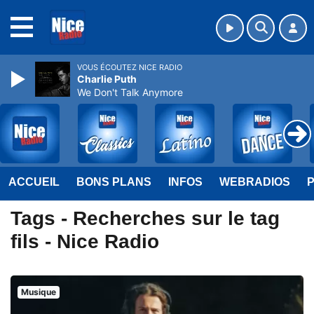
MENU
VOUS ÉCOUTEZ NICE RADIO
Charlie Puth
We Don't Talk Anymore
ACCUEIL
BONS PLANS
INFOS
WEBRADIOS
Tags - Recherches sur le tag
fils - Nice Radio
Musique