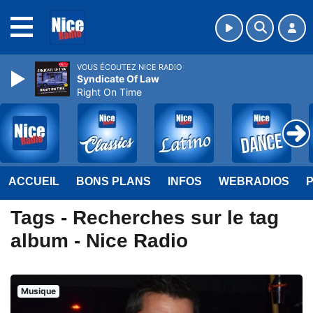
MENU
VOUS ÉCOUTEZ NICE RADIO
Syndicate Of Law
Right On Time
ACCUEIL
BONS PLANS
INFOS
WEBRADIOS
Tags - Recherches sur le tag
album - Nice Radio
Musique