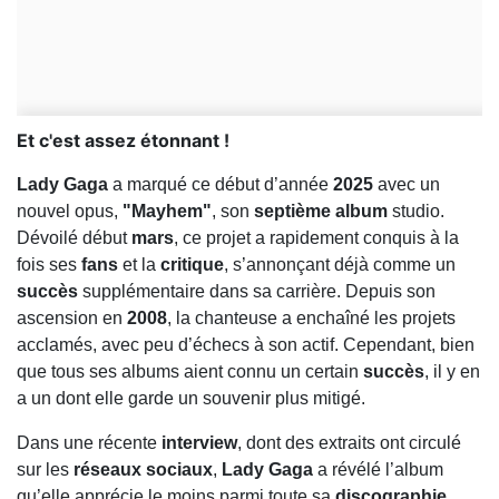
Et c'est assez étonnant !
Lady Gaga
a marqué ce début d’année
2025
avec un
nouvel opus,
"Mayhem"
, son
septième album
studio.
Dévoilé début
mars
, ce projet a rapidement conquis à la
fois ses
fans
et la
critique
, s’annonçant déjà comme un
succès
supplémentaire dans sa carrière. Depuis son
ascension en
2008
, la chanteuse a enchaîné les projets
acclamés, avec peu d’échecs à son actif. Cependant, bien
que tous ses albums aient connu un certain
succès
, il y en
a un dont elle garde un souvenir plus mitigé.
Dans une récente
interview
, dont des extraits ont circulé
sur les
réseaux sociaux
,
Lady Gaga
a révélé l’album
qu’elle apprécie le moins parmi toute sa
discographie