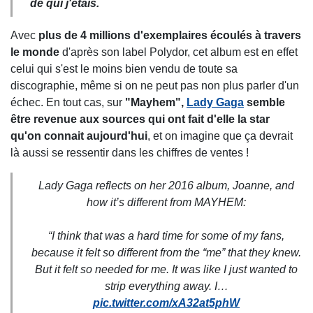
de qui j'étais.
Avec
plus de 4 millions d'exemplaires écoulés à travers
le monde
d'après son label Polydor, cet album est en effet
celui qui s'est le moins bien vendu de toute sa
discographie, même si on ne peut pas non plus parler d'un
échec. En tout cas, sur
"Mayhem",
Lady Gaga
semble
être revenue aux sources qui ont fait d'elle la star
qu'on connait aujourd'hui
, et on imagine que ça devrait
là aussi se ressentir dans les chiffres de ventes !
Lady Gaga reflects on her 2016 album, Joanne, and
how it’s different from MAYHEM:
“I think that was a hard time for some of my fans,
because it felt so different from the “me” that they knew.
But it felt so needed for me. It was like I just wanted to
strip everything away. I…
pic.twitter.com/xA32at5phW