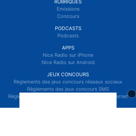
RUBRIQUES
Emissions
Concours
PODCASTS
Podcasts
APPS
Nice Radio sur iPhone
Nice Radio sur Android
JEUX CONCOURS
Règlements des jeux concours réseaux sociaux
Règlements des jeux concours SMS
Règlements des jeux concours téléphone et internet
© 2026 Nice Radio Tous droits réservés.
Signaler un contenu
-
Mentions légales
-
Politique de cookies
-
Contact