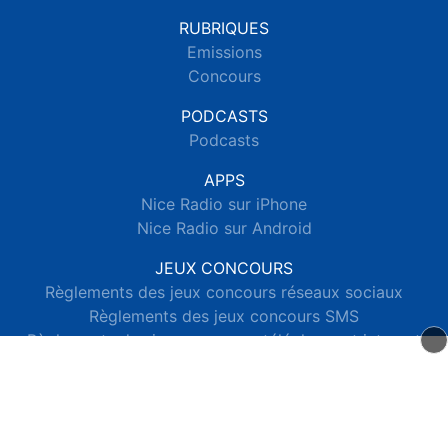
RUBRIQUES
Emissions
Concours
PODCASTS
Podcasts
APPS
Nice Radio sur iPhone
Nice Radio sur Android
JEUX CONCOURS
Règlements des jeux concours réseaux sociaux
Règlements des jeux concours SMS
Règlements des jeux concours téléphone et internet
© 2026 Nice Radio Tous droits réservés.
Signaler un contenu
-
Mentions légales
-
Politique de cookies
-