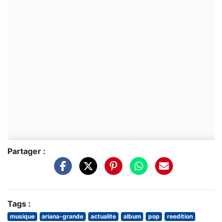
Partager :
Tags :
musique
ariana-grande
actualite
album
pop
reedition