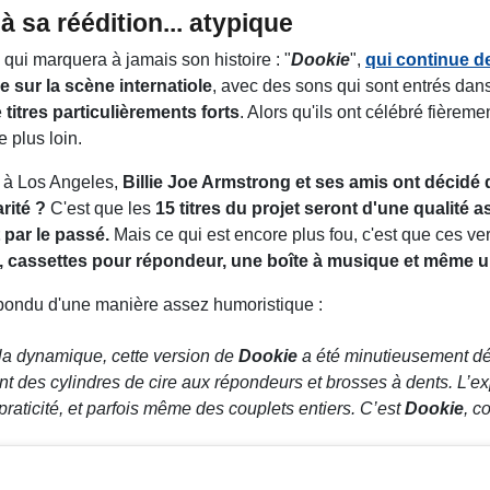
à sa réédition... atypique
qui marquera à jamais son histoire : "
Dookie
",
qui continue d
e sur la scène internatiole
, avec des sons qui sont entrés dans
e
titres particulièrements forts
. Alors qu'ils ont célébré fièreme
 plus loin.
é à Los Angeles,
Billie Joe Armstrong et ses amis ont décidé d
rité ?
C'est que les
15 titres du projet seront d'une qualité 
 par le passé.
Mais ce qui est encore plus fou, c'est que ces v
e, cassettes pour répondeur, une boîte à musique et même 
épondu d'une manière assez humoristique :
 la dynamique, cette version de
Dookie
a été minutieusement déf
nt des cylindres de cire aux répondeurs et brosses à dents. L’ex
praticité, et parfois même des couplets entiers. C’est
Dookie
, c