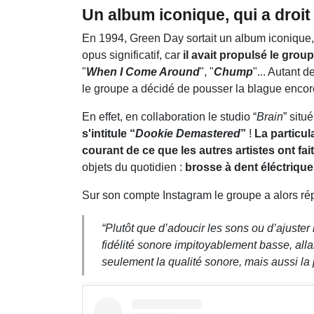
Un album iconique, qui a droit 
En 1994, Green Day sortait un album iconique, 
opus significatif, car
il avait propulsé le group
"
When I Come Around
", "
Chump
"... Autant d
le groupe a décidé de pousser la blague encore
En effet, en collaboration le studio “
Brain
” situ
s'intitule “
Dookie Demastered
”
!
La particula
courant de ce que les autres artistes ont fait
objets du quotidien :
brosse à dent éléctriqu
Sur son compte Instagram le groupe a alors r
“
Plutôt que d’adoucir les sons ou d’ajuster
fidélité sonore impitoyablement basse, alla
seulement la qualité sonore, mais aussi la 