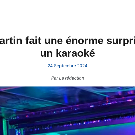
artin fait une énorme surpr
un karaoké
24 Septembre 2024
Par
La rédaction