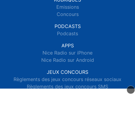
Emissions
Concours
PODCASTS
Podcasts
APPS
Nice Radio sur iPhone
Nice Radio sur Android
JEUX CONCOURS
Règlements des jeux concours réseaux sociaux
Règlements des jeux concours SMS
Règlements des jeux concours téléphone et internet
© 2026 Nice Radio Tous droits réservés.
Signaler un contenu
-
Mentions légales
-
Politique de cookies
-
Contact