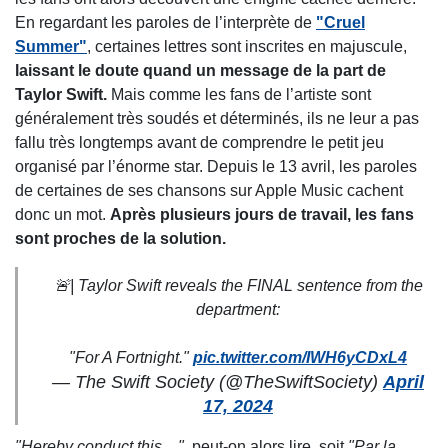
En regardant les paroles de l’interprète de
"Cruel
Summer"
, certaines lettres sont inscrites en majuscule,
laissant le doute quand un message de la part de
Taylor Swift.
Mais comme les fans de l’artiste sont
généralement très soudés et déterminés, ils ne leur a pas
fallu très longtemps avant de comprendre le petit jeu
organisé par l’énorme star. Depuis le 13 avril, les paroles
de certaines de ses chansons sur Apple Music cachent
donc un mot.
Après plusieurs jours de travail, les fans
sont proches de la solution.
🚨| Taylor Swift reveals the FINAL sentence from the
department:
"For A Fortnight."
pic.twitter.com/IWH6yCDxL4
— The Swift Society (@TheSwiftSociety)
April
17, 2024
"Hereby conduct this…"
, peut-on alors lire, soit
"Par la