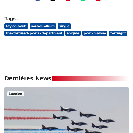
Tags :
taylor-swift
nouvel-album
single
the-tortured-poets-department
enigme
post-malone
fortnight
Dernières News
Locales