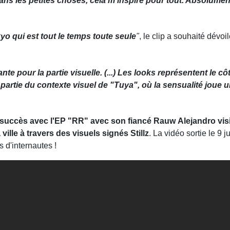
ans les petites choses, cela m'inspire pour tout. Absolumen
o qui est tout le temps toute seule
"
, le clip a souhaité dévoil
nte pour la partie visuelle. (...) Les looks représentent le cô
partie du contexte visuel de "Tuya", où la sensualité joue 
 succès avec l'EP "RR" avec son fiancé Rauw Alejandro vis
ville à travers des visuels signés Stillz
. La vidéo sortie le 9 j
s d'internautes !