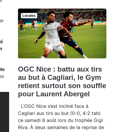
t
Locales
er
té
un
OGC Nice : battu aux tirs
ite
au but à Cagliari, le Gym
uin
retient surtout son souffle
pour Laurent Abergel
L’OGC Nice s’est incliné face à
Cagliari aux tirs au but (0-0, 4-2 tab)
ce samedi 8 août lors du trophée Gigi
Riva. À deux semaines de la reprise de