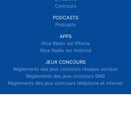
Concours
PODCASTS
Podcasts
APPS
Nice Radio sur iPhone
Nice Radio sur Android
JEUX CONCOURS
Règlements des jeux concours réseaux sociaux
Règlements des jeux concours SMS
Règlements des jeux concours téléphone et internet
© 2026 Nice Radio Tous droits réservés.
Signaler un contenu
-
Mentions légales
-
Politique de cookies
-
Contact