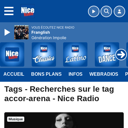
MENU
VOUS ÉCOUTEZ NICE RADIO
Franglish
Génération Impolie
ACCUEIL
BONS PLANS
INFOS
WEBRADIOS
Tags - Recherches sur le tag
accor-arena - Nice Radio
Musique