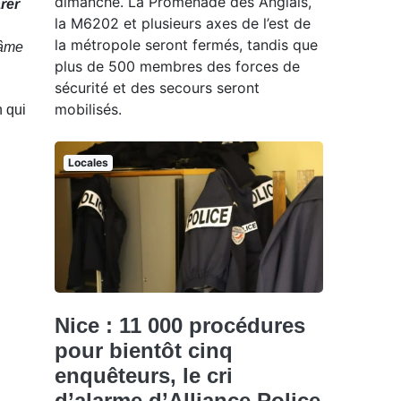
dimanche. La Promenade des Anglais,
arer
la M6202 et plusieurs axes de l’est de
la métropole seront fermés, tandis que
 âme
plus de 500 membres des forces de
sécurité et des secours seront
mobilisés.
n qui
Locales
Nice : 11 000 procédures
pour bientôt cinq
enquêteurs, le cri
d’alarme d’Alliance Police