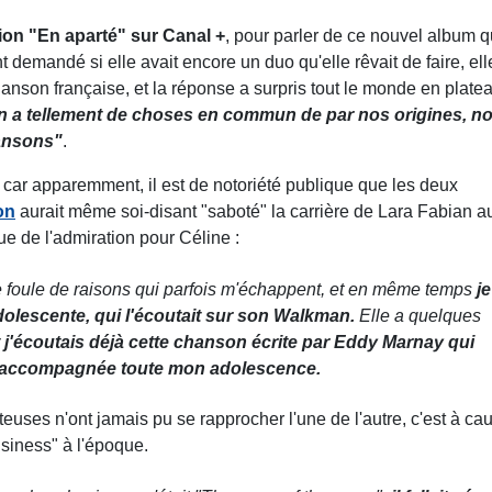
sion "En aparté" sur Canal +
, pour parler de ce nouvel album q
t demandé si elle avait encore un duo qu'elle rêvait de faire, ell
hanson française, et la réponse a surpris tout le monde en plate
On a tellement de choses en commun de par nos origines, n
hansons"
.
car apparemment, il est de notoriété publique que les deux
on
aurait même soi-disant "saboté" la carrière de Lara Fabian a
e de l'admiration pour Céline :
e foule de raisons qui parfois m'échappent, et en même temps
je
dolescente, qui l'écoutait sur son Walkman.
Elle a quelques
 j'écoutais déjà cette chanson écrite par Eddy Marnay qui
'a accompagnée toute mon adolescence.
euses n'ont jamais pu se rapprocher l'une de l'autre, c'est à ca
usiness" à l'époque.