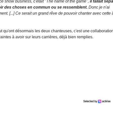
 ce show business, c'était "The name of the game",
il fallait sép
voir des choses en commun ou se ressemblent.
Donc je n'ai
ment. [...] Ce serait un grand rêve de pouvoir chanter avec cette
tut qu'ont désormais les deux chanteuses, c'est une collaboratio
raintes à avoir sur leurs carrières, déjà bien remplies.