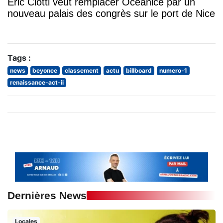
Éric Ciotti veut remplacer Océanice par un
nouveau palais des congrès sur le port de Nice
Tags :
news
beyonce
classement
actu
billboard
numero-1
renaissance-act-ii
Dernières News
Locales