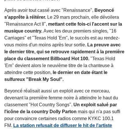
Après avoir tout cassé avec "Renaissance",
Beyoncé
s'apprête à réitérer.
Le 29 mars prochain, elle dévoilera
"Renaissance Act II",
mettant cette fois-ci l'accent sur la
musique country.
Avec les deux premiers singles, "16
Carriages" et "Texas Hold 'Em", le succès est au rendez-
vous moins d'un moins après leur sortie.
La preuve avec
le dernier titre, qui se retrouve rapidement à la première
place du classement Billboard Hot 100.
"Texas Hold
'Em" devient alors le neuvième titre de la chanteuse à
atteindre cette position,
le dernier en date étant le
sulfureux "Break My Soul".
Beyoncé réalisait aussi un exploit avec ce morceau,
devenant la première femme noire à atteindre le haut du
classement "Hot Country Songs".
Un exploit salué par
l'icône de la country Dolly Parton
mais qui n'a pas suffi
pour convaincre certaines radios comme KYKC 100.1
FM.
La station refusait de diffuser le hit de l'artiste