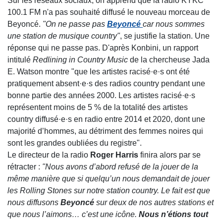
Sur les réseaux sociaux, on apprend que la radio KYKC
100.1 FM n'a pas souhaité diffusé le nouveau morceau de
Beyoncé.
"On ne passe pas
Beyoncé
car nous sommes
une station de musique country"
, se justifie la station. Une
réponse qui ne passe pas. D'après Konbini, un rapport
intitulé
Redlining in Country Music
de la chercheuse Jada
E. Watson montre "que les artistes racisé·e·s ont été
pratiquement absent·e·s des radios country pendant une
bonne partie des années 2000. Les artistes racisé·e·s
représentent moins de 5 % de la totalité des artistes
country diffusé·e·s en radio entre 2014 et 2020, dont une
majorité d’hommes, au détriment des femmes noires qui
sont les grandes oubliées du registre".
Le directeur de la radio
Roger Harris
finira alors par se
rétracter :
"Nous avons d’abord refusé de la jouer de la
même manière que si quelqu’un nous demandait de jouer
les Rolling Stones sur notre station country. Le fait est que
nous diffusons
Beyoncé
sur deux de nos autres stations et
que nous l’aimons… c’est une icône.
Nous n’étions tout