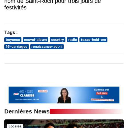
nom de Saint-Roch pour trois jours de
festivités
Tags :
beyonce
nouvel-album
country
radio
texas-hold-em
16-carriages
renaissance-act-ii
Dernières News
Locales