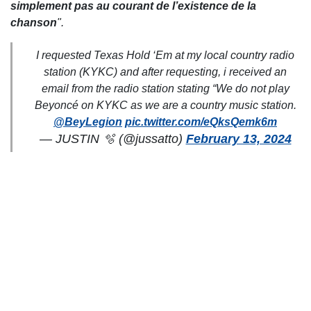
simplement pas au courant de l’existence de la
chanson
".
I requested Texas Hold ‘Em at my local country radio
station (KYKC) and after requesting, i received an
email from the radio station stating “We do not play
Beyoncé on KYKC as we are a country music station.
@BeyLegion
pic.twitter.com/eQksQemk6m
— JUSTIN 🫧 (@jussatto)
February 13, 2024