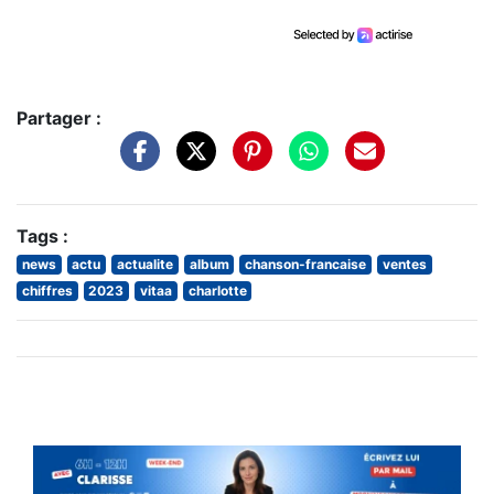
Partager :
Tags :
news
actu
actualite
album
chanson-francaise
ventes
chiffres
2023
vitaa
charlotte