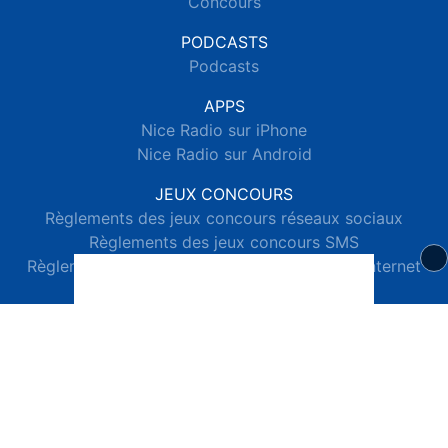
Concours
PODCASTS
Podcasts
APPS
Nice Radio sur iPhone
Nice Radio sur Android
JEUX CONCOURS
Règlements des jeux concours réseaux sociaux
Règlements des jeux concours SMS
Règlements des jeux concours téléphone et internet
© 2026 Nice Radio Tous droits réservés.
Signaler un contenu
-
Mentions légales
-
Politique de cookies
-
Contact