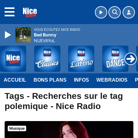
MENU
VOUS ÉCOUTEZ NICE RADIO
Bad Bunny
NUEVAYoL
ACCUEIL
BONS PLANS
INFOS
WEBRADIOS
Tags - Recherches sur le tag
polemique - Nice Radio
Musique