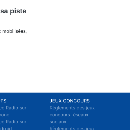
sa piste
 mobilisées,
PPS
JEUX CONCOURS
ce Radio sur
Règlements des jeux
hone
concours réseaux
ce Radio sur
sociaux
droid
Règlements des jeux