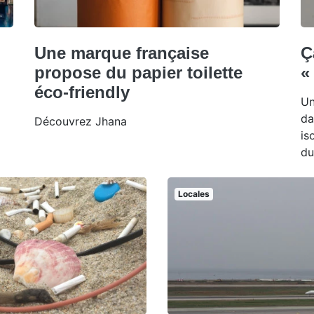
Une marque française
Ç
propose du papier toilette
«
éco-friendly
Un
da
Découvrez Jhana
is
du
Locales