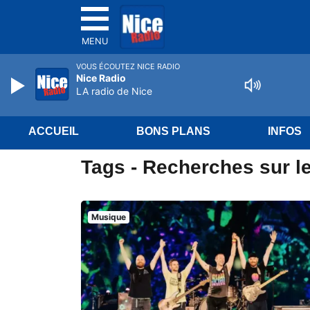
MENU
VOUS ÉCOUTEZ NICE RADIO
Nice Radio
LA radio de Nice
ACCUEIL
BONS PLANS
INFOS
Tags - Recherches sur l
Musique