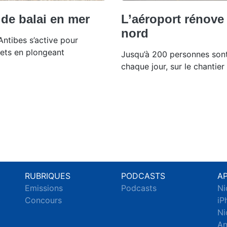
de balai en mer
L’aéroport rénove 
nord
Antibes s’active pour
hets en plongeant
Jusqu’à 200 personnes sont
chaque jour, sur le chantier
RUBRIQUES
PODCASTS
A
Emissions
Podcasts
Ni
c
Concours
iP
Ni
An