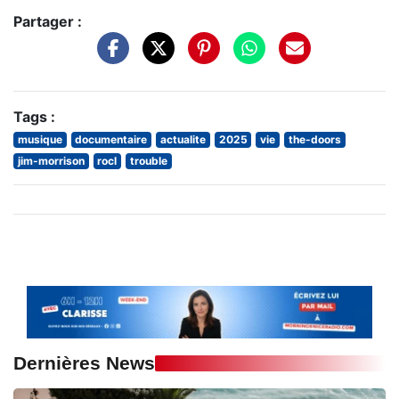
Partager :
Tags :
musique
documentaire
actualite
2025
vie
the-doors
jim-morrison
rocl
trouble
Dernières News