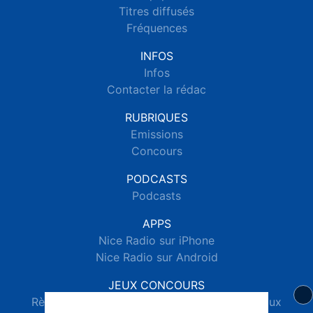
Titres diffusés
Fréquences
INFOS
Infos
Contacter la rédac
RUBRIQUES
Emissions
Concours
PODCASTS
Podcasts
APPS
Nice Radio sur iPhone
Nice Radio sur Android
JEUX CONCOURS
Règlements des jeux concours réseaux sociaux