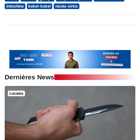
indochine
babel-babel
nicola-sirkis
Dernières News
Locales