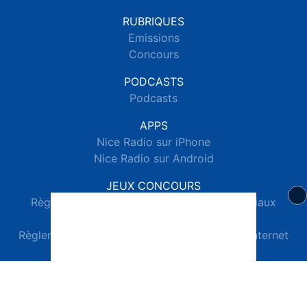
RUBRIQUES
Emissions
Concours
PODCASTS
Podcasts
APPS
Nice Radio sur iPhone
Nice Radio sur Android
JEUX CONCOURS
Règlements des jeux concours réseaux sociaux
Règlements des jeux concours SMS
Règlements des jeux concours téléphone et internet
© 2026 Nice Radio Tous droits réservés.
Signaler un contenu
-
Mentions légales
-
Politique de cookies
-