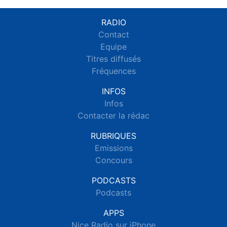
RADIO
Contact
Equipe
Titres diffusés
Fréquences
INFOS
Infos
Contacter la rédac
RUBRIQUES
Emissions
Concours
PODCASTS
Podcasts
APPS
Nice Radio sur iPhone