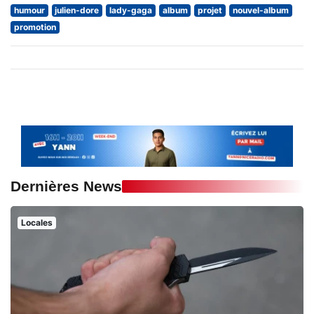
humour
julien-dore
lady-gaga
album
projet
nouvel-album
promotion
Dernières News
Locales