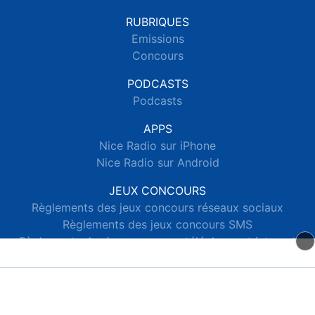
RUBRIQUES
Emissions
Concours
PODCASTS
Podcasts
APPS
Nice Radio sur iPhone
Nice Radio sur Android
JEUX CONCOURS
Règlements des jeux concours réseaux sociaux
Règlements des jeux concours SMS
Règlements des jeux concours téléphone et internet
© 2026 Nice Radio Tous droits réservés.
Signaler un contenu
-
Mentions légales
-
Politique de cookies
-