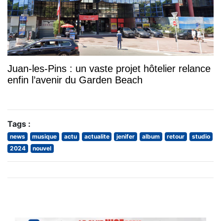
Juan-les-Pins : un vaste projet hôtelier relance
enfin l’avenir du Garden Beach
Tags :
news
musique
actu
actualite
jenifer
album
retour
studio
2024
nouvel