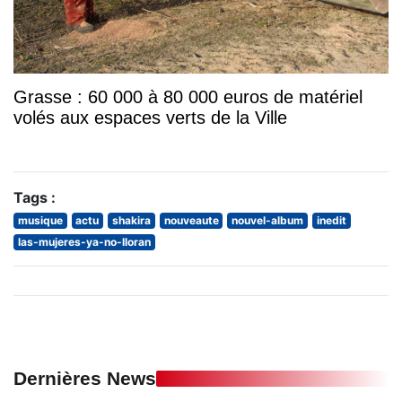
Grasse : 60 000 à 80 000 euros de matériel
volés aux espaces verts de la Ville
Tags :
musique
actu
shakira
nouveaute
nouvel-album
inedit
las-mujeres-ya-no-lloran
Dernières News