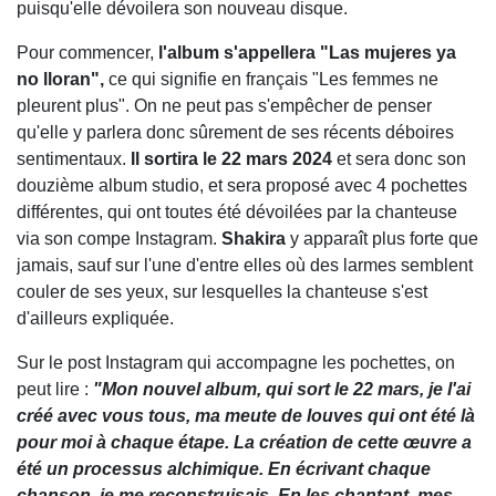
puisqu'elle dévoilera son nouveau disque.
Pour commencer,
l'album s'appellera "Las mujeres ya
no lloran",
ce qui signifie en français "Les femmes ne
pleurent plus". On ne peut pas s'empêcher de penser
qu'elle y parlera donc sûrement de ses récents déboires
sentimentaux.
Il sortira le 22 mars 2024
et sera donc son
douzième album studio, et sera proposé avec 4 pochettes
différentes, qui ont toutes été dévoilées par la chanteuse
via son compe Instagram.
Shakira
y apparaît plus forte que
jamais, sauf sur l'une d'entre elles où des larmes semblent
couler de ses yeux, sur lesquelles la chanteuse s'est
d'ailleurs expliquée.
Sur le post Instagram qui accompagne les pochettes, on
peut lire :
"Mon nouvel album, qui sort le 22 mars, je l'ai
créé avec vous tous, ma meute de louves qui ont été là
pour moi à chaque étape. La création de cette œuvre a
été un processus alchimique. En écrivant chaque
chanson, je me reconstruisais. En les chantant, mes