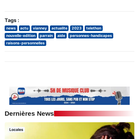
Tags :
news
actu
vianney
actualite
2023
telethon
nouvelle-edition
parrain
aide
personnes-handicapes
raisons-personnelles
Dernières News
Locales