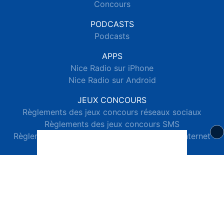
Concours
PODCASTS
Podcasts
APPS
Nice Radio sur iPhone
Nice Radio sur Android
JEUX CONCOURS
Règlements des jeux concours réseaux sociaux
Règlements des jeux concours SMS
Règlements des jeux concours téléphone et internet
© 2026 Nice Radio Tous droits réservés.
Signaler un contenu
-
Mentions légales
-
Politique de cookies
-
Contact