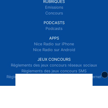
RUBRIQUES
Emissions
Concours
PODCASTS
Podcasts
APPS
Nice Radio sur iPhone
Nice Radio sur Android
JEUX CONCOURS
Règlements des jeux concours réseaux sociaux
Règlements des jeux concours SMS
Règlements des jeux concours téléphone et internet
© 2026 Nice Radio Tous droits réservés.
Signaler un contenu
-
Mentions légales
-
Politique de cookies
-
Contact