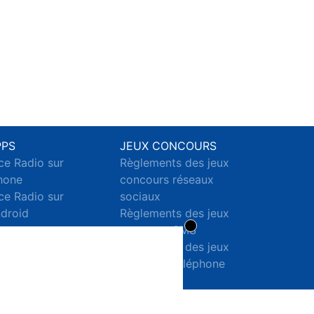
PPS
JEUX CONCOURS
ce Radio sur
Règlements des jeux
hone
concours réseaux
ce Radio sur
sociaux
droid
Règlements des jeux
concours SMS
Règlements des jeux
concours téléphone
et internet