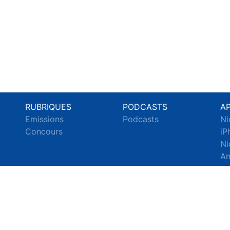
RUBRIQUES
PODCASTS
A
Emissions
Podcasts
Ni
c
Concours
iP
Ni
An