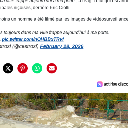
a ville frappe aujourd'hui à ma porte"
, a réagi celui qui est an
ales niçoises, derrière Eric Ciotti.
moins un homme a été filmé par les images de vidéosurveillance
 toujours dans ma ville frappe aujourd'hui à ma porte.
.
pic.twitter.com/nOHBBxTRvf
trosi (@cestrosi)
February 28, 2026