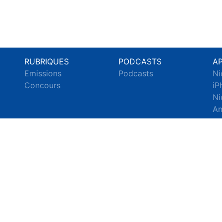
RUBRIQUES
PODCASTS
A
Emissions
Podcasts
Ni
c
Concours
iP
Ni
An
© 2026 Nice Radio Tous droits réservés.
ignaler un contenu
-
Mentions légales
-
Politique de cookies
-
Conta