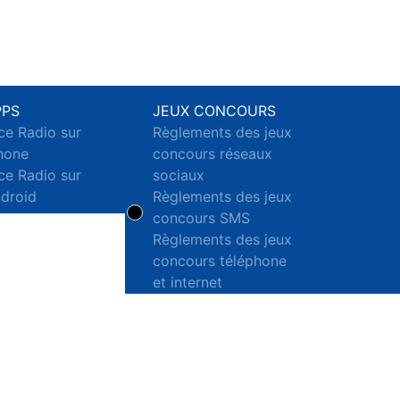
PPS
JEUX CONCOURS
ce Radio sur
Règlements des jeux
hone
concours réseaux
ce Radio sur
sociaux
droid
Règlements des jeux
concours SMS
Règlements des jeux
concours téléphone
et internet
ct