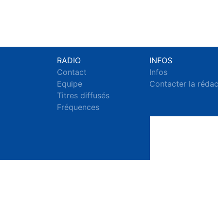
RADIO
INFOS
Contact
Infos
Equipe
Contacter la réda
Titres diffusés
Fréquences
S