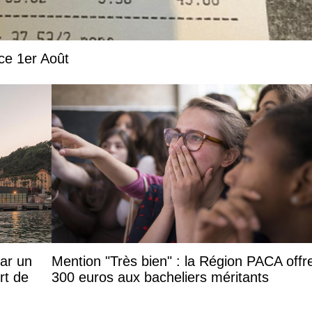
 ce 1er Août
par un
Mention "Très bien" : la Région PACA offr
rt de
300 euros aux bacheliers méritants