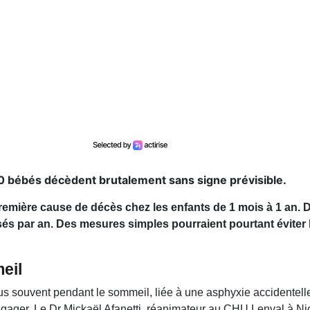
0 bébés décèdent brutalement sans signe prévisible.
première cause de décès chez les enfants de 1 mois à 1 an. 
sés par an. Des mesures simples pourraient pourtant éviter 
eil
lus souvent pendant le sommeil, liée à une asphyxie accidentell
égager. Le Dr Mickaël Afanetti, réanimateur au CHU Lenval à Ni