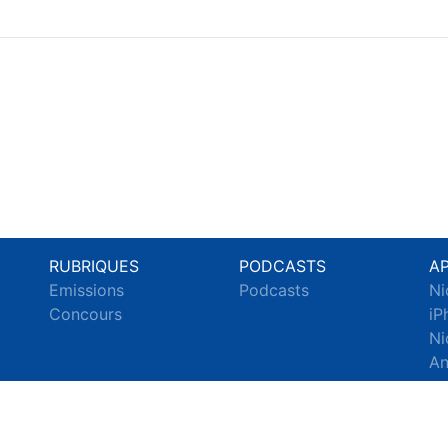
RUBRIQUES
PODCASTS
A
Emissions
Podcasts
Ni
c
Concours
iP
Ni
An