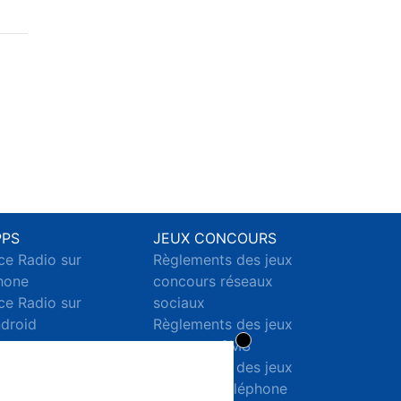
PPS
JEUX CONCOURS
ce Radio sur
Règlements des jeux
hone
concours réseaux
ce Radio sur
sociaux
droid
Règlements des jeux
concours SMS
Règlements des jeux
concours téléphone