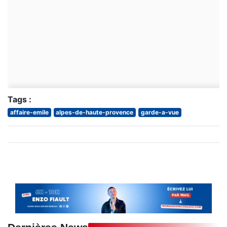
Tags :
affaire-emile
alpes-de-haute-provence
garde-a-vue