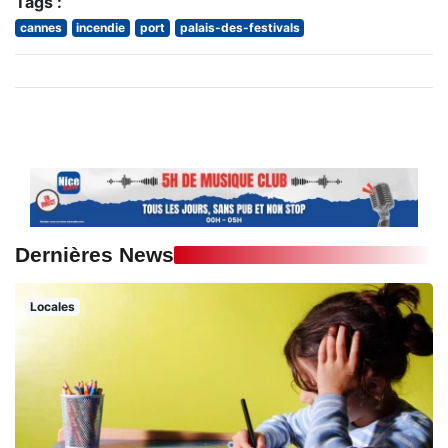
Tags :
cannes
incendie
port
palais-des-festivals
Dernières News
Locales