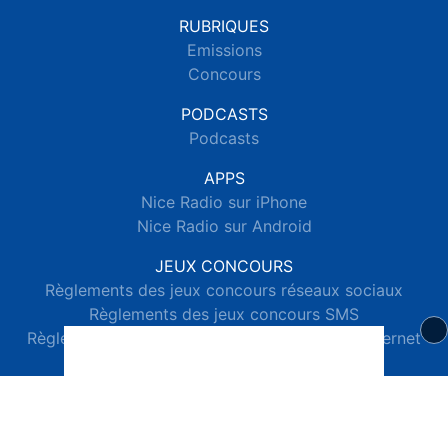
RUBRIQUES
Emissions
Concours
PODCASTS
Podcasts
APPS
Nice Radio sur iPhone
Nice Radio sur Android
JEUX CONCOURS
Règlements des jeux concours réseaux sociaux
Règlements des jeux concours SMS
Règlements des jeux concours téléphone et internet
© 2026 Nice Radio Tous droits réservés.
Signaler un contenu
-
Mentions légales
-
Politique de cookies
-