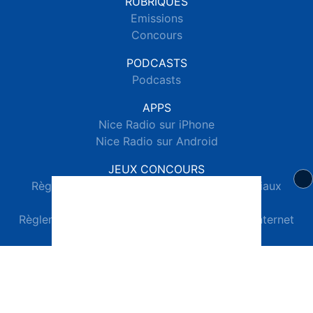
RUBRIQUES
Emissions
Concours
PODCASTS
Podcasts
APPS
Nice Radio sur iPhone
Nice Radio sur Android
JEUX CONCOURS
Règlements des jeux concours réseaux sociaux
Règlements des jeux concours SMS
Règlements des jeux concours téléphone et internet
© 2026 Nice Radio Tous droits réservés.
Signaler un contenu
-
Mentions légales
-
Politique de cookies
-
Contact