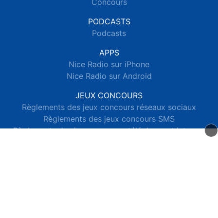
Concours
PODCASTS
Podcasts
APPS
Nice Radio sur iPhone
Nice Radio sur Android
JEUX CONCOURS
Règlements des jeux concours réseaux sociaux
Règlements des jeux concours SMS
Règlements des jeux concours téléphone et internet
© 2026 Nice Radio Tous droits réservés.
Signaler un contenu
-
Mentions légales
-
Politique de cookies
-
Contact