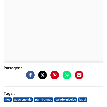
Partager :
Tags :
nice
gastronomie
pan-bagnat
salade-nicoise
label