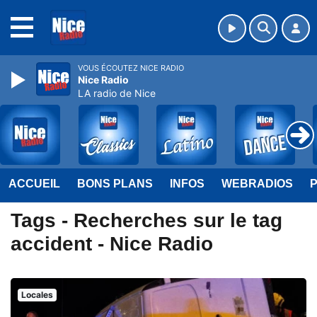
MENU
VOUS ÉCOUTEZ NICE RADIO
Nice Radio
LA radio de Nice
ACCUEIL
BONS PLANS
INFOS
WEBRADIOS
Tags - Recherches sur le tag
accident - Nice Radio
Locales