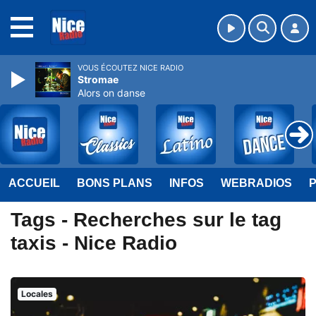
MENU
VOUS ÉCOUTEZ NICE RADIO
Stromae
Alors on danse
ACCUEIL
BONS PLANS
INFOS
WEBRADIOS
Tags - Recherches sur le tag
taxis - Nice Radio
Locales