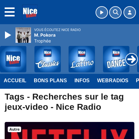
MENU
VOUS ÉCOUTEZ NICE RADIO
M. Pokora
Trophée
ACCUEIL
BONS PLANS
INFOS
WEBRADIOS
Tags - Recherches sur le tag
jeux-video - Nice Radio
Autre