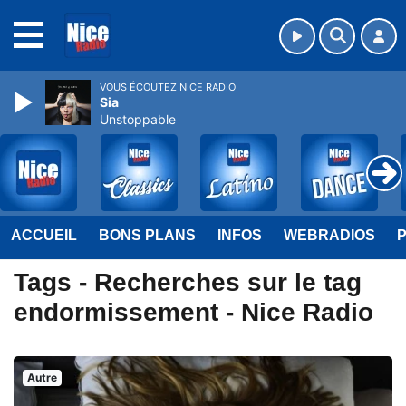
MENU
VOUS ÉCOUTEZ NICE RADIO
Sia
Unstoppable
ACCUEIL
BONS PLANS
INFOS
WEBRADIOS
Tags - Recherches sur le tag
endormissement - Nice Radio
Autre