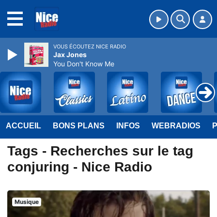
MENU
VOUS ÉCOUTEZ NICE RADIO
Jax Jones
You Don't Know Me
ACCUEIL
BONS PLANS
INFOS
WEBRADIOS
Tags - Recherches sur le tag
conjuring - Nice Radio
Musique