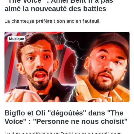
"The Voice" : Amel Bent n’a pas
aimé la nouveauté des battles
La chanteuse préférait son ancien fauteuil.
Musique
Bigflo et Oli "dégoûtés" dans "The
Voice" : "Personne ne nous choisit"
Le duo a confié avoir un "petit coup au moral" dans