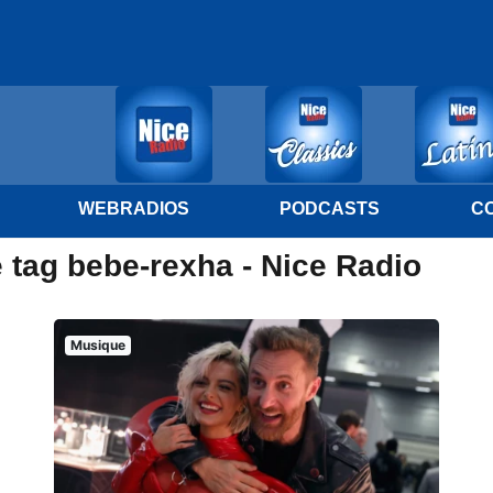
WEBRADIOS
PODCASTS
C
 tag bebe-rexha - Nice Radio
Musique