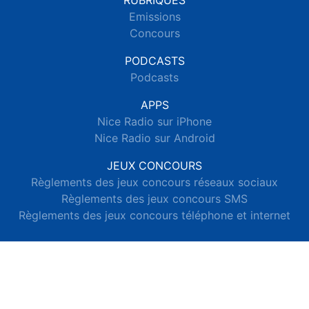
RUBRIQUES
Emissions
Concours
PODCASTS
Podcasts
APPS
Nice Radio sur iPhone
Nice Radio sur Android
JEUX CONCOURS
Règlements des jeux concours réseaux sociaux
Règlements des jeux concours SMS
Règlements des jeux concours téléphone et internet
© 2026 Nice Radio Tous droits réservés.
Signaler un contenu
-
Mentions légales
-
Politique de cookies
-
Contact