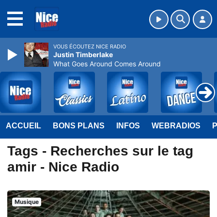
MENU
VOUS ÉCOUTEZ NICE RADIO
Justin Timberlake
What Goes Around Comes Around
ACCUEIL
BONS PLANS
INFOS
WEBRADIOS
Tags - Recherches sur le tag
amir - Nice Radio
Musique