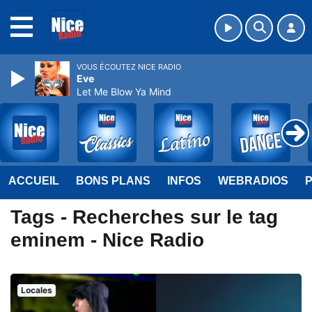
MENU
VOUS ÉCOUTEZ NICE RADIO
Eve
Let Me Blow Ya Mind
ACCUEIL
BONS PLANS
INFOS
WEBRADIOS
Tags - Recherches sur le tag
eminem - Nice Radio
Locales