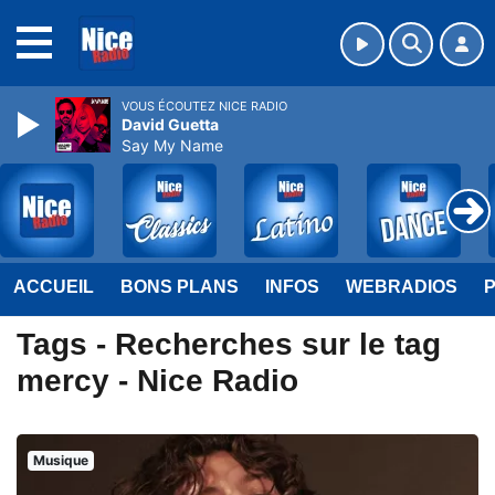
MENU
VOUS ÉCOUTEZ NICE RADIO
David Guetta
Say My Name
ACCUEIL
BONS PLANS
INFOS
WEBRADIOS
Tags - Recherches sur le tag
mercy - Nice Radio
Musique