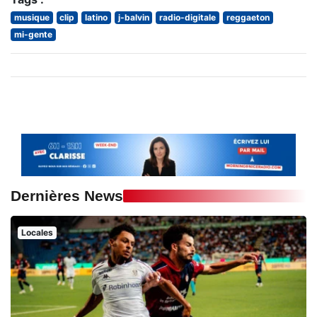
musique
clip
latino
j-balvin
radio-digitale
reggaeton
mi-gente
Dernières News
Locales