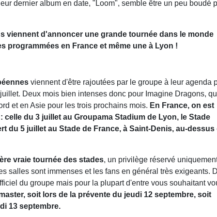
leur dernier album en date, "Loom", semble être un peu boudé 
ns viennent d'annoncer une grande tournée dans le monde
ates programmées en France et même une à Lyon !
opéennes
viennent d'être rajoutées par le groupe à leur agenda 
in juillet. Deux mois bien intenses donc pour Imagine Dragons, qu
d et en Asie pour les trois prochains mois.
En France, on est
: celle du 3 juillet au Groupama Stadium de Lyon, le Stade
cert du 5 juillet au Stade de France, à Saint-Denis, au-dessus
ère vraie tournée des stades
, un privilège réservé uniquemen
les salles sont immenses et les fans en général très exigeants. 
fficiel du groupe mais pour la plupart d'entre vous souhaitant v
master, soit lors de la prévente du jeudi 12 septembre, soit
edi 13 septembre.