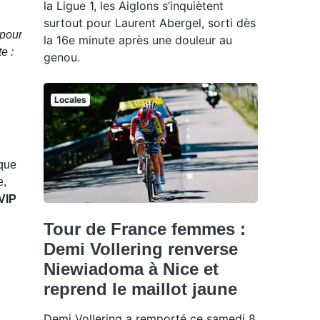
la Ligue 1, les Aiglons s’inquiètent
surtout pour Laurent Abergel, sorti dès
 pour
la 16e minute après une douleur au
e :
genou.
Locales
 que
e,
 VIP
Tour de France femmes :
Demi Vollering renverse
Niewiadoma à Nice et
reprend le maillot jaune
Demi Vollering a remporté ce samedi 8